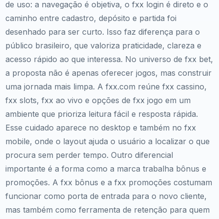
de uso: a navegação é objetiva, o fxx login é direto e o
caminho entre cadastro, depósito e partida foi
desenhado para ser curto. Isso faz diferença para o
público brasileiro, que valoriza praticidade, clareza e
acesso rápido ao que interessa. No universo de fxx bet,
a proposta não é apenas oferecer jogos, mas construir
uma jornada mais limpa. A fxx.com reúne fxx cassino,
fxx slots, fxx ao vivo e opções de fxx jogo em um
ambiente que prioriza leitura fácil e resposta rápida.
Esse cuidado aparece no desktop e também no fxx
mobile, onde o layout ajuda o usuário a localizar o que
procura sem perder tempo. Outro diferencial
importante é a forma como a marca trabalha bônus e
promoções. A fxx bônus e a fxx promoções costumam
funcionar como porta de entrada para o novo cliente,
mas também como ferramenta de retenção para quem