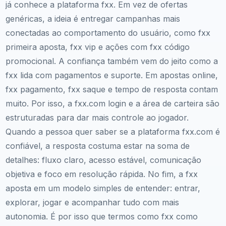
já conhece a plataforma fxx. Em vez de ofertas
genéricas, a ideia é entregar campanhas mais
conectadas ao comportamento do usuário, como fxx
primeira aposta, fxx vip e ações com fxx código
promocional. A confiança também vem do jeito como a
fxx lida com pagamentos e suporte. Em apostas online,
fxx pagamento, fxx saque e tempo de resposta contam
muito. Por isso, a fxx.com login e a área de carteira são
estruturadas para dar mais controle ao jogador.
Quando a pessoa quer saber se a plataforma fxx.com é
confiável, a resposta costuma estar na soma de
detalhes: fluxo claro, acesso estável, comunicação
objetiva e foco em resolução rápida. No fim, a fxx
aposta em um modelo simples de entender: entrar,
explorar, jogar e acompanhar tudo com mais
autonomia. É por isso que termos como fxx como