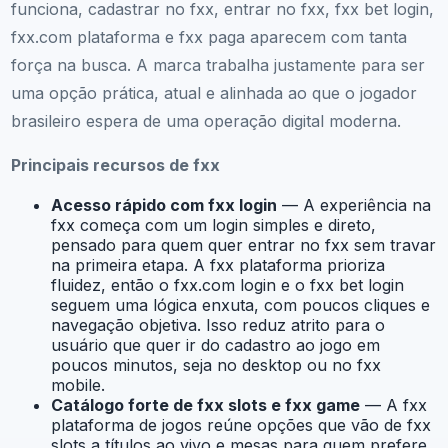
funciona, cadastrar no fxx, entrar no fxx, fxx bet login,
fxx.com plataforma e fxx paga aparecem com tanta
força na busca. A marca trabalha justamente para ser
uma opção prática, atual e alinhada ao que o jogador
brasileiro espera de uma operação digital moderna.
Principais recursos de fxx
Acesso rápido com fxx login
— A experiência na
fxx começa com um login simples e direto,
pensado para quem quer entrar no fxx sem travar
na primeira etapa. A fxx plataforma prioriza
fluidez, então o fxx.com login e o fxx bet login
seguem uma lógica enxuta, com poucos cliques e
navegação objetiva. Isso reduz atrito para o
usuário que quer ir do cadastro ao jogo em
poucos minutos, seja no desktop ou no fxx
mobile.
Catálogo forte de fxx slots e fxx game
— A fxx
plataforma de jogos reúne opções que vão de fxx
slots a títulos ao vivo e mesas para quem prefere