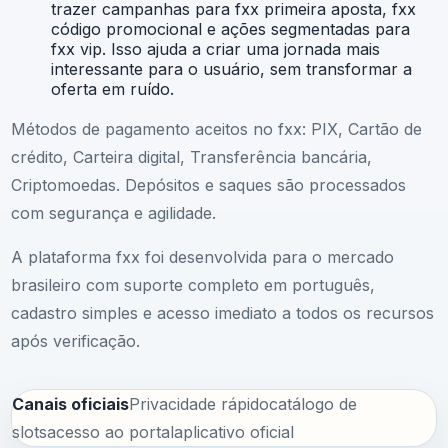
trazer campanhas para fxx primeira aposta, fxx
código promocional e ações segmentadas para
fxx vip. Isso ajuda a criar uma jornada mais
interessante para o usuário, sem transformar a
oferta em ruído.
Métodos de pagamento aceitos no fxx: PIX, Cartão de
crédito, Carteira digital, Transferência bancária,
Criptomoedas. Depósitos e saques são processados
com segurança e agilidade.
A plataforma fxx foi desenvolvida para o mercado
brasileiro com suporte completo em português,
cadastro simples e acesso imediato a todos os recursos
após verificação.
Canais oficiais
Privacidade rápido
catálogo de
slots
acesso ao portal
aplicativo oficial