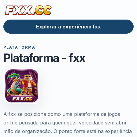
Explorar a experiência fxx
PLATAFORMA
Plataforma - fxx
A fxx se posiciona como uma plataforma de jogos
online pensada para quem quer velocidade sem abrir
mão de organização. O ponto forte está na experiência