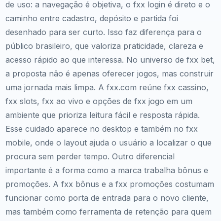
de uso: a navegação é objetiva, o fxx login é direto e o
caminho entre cadastro, depósito e partida foi
desenhado para ser curto. Isso faz diferença para o
público brasileiro, que valoriza praticidade, clareza e
acesso rápido ao que interessa. No universo de fxx bet,
a proposta não é apenas oferecer jogos, mas construir
uma jornada mais limpa. A fxx.com reúne fxx cassino,
fxx slots, fxx ao vivo e opções de fxx jogo em um
ambiente que prioriza leitura fácil e resposta rápida.
Esse cuidado aparece no desktop e também no fxx
mobile, onde o layout ajuda o usuário a localizar o que
procura sem perder tempo. Outro diferencial
importante é a forma como a marca trabalha bônus e
promoções. A fxx bônus e a fxx promoções costumam
funcionar como porta de entrada para o novo cliente,
mas também como ferramenta de retenção para quem