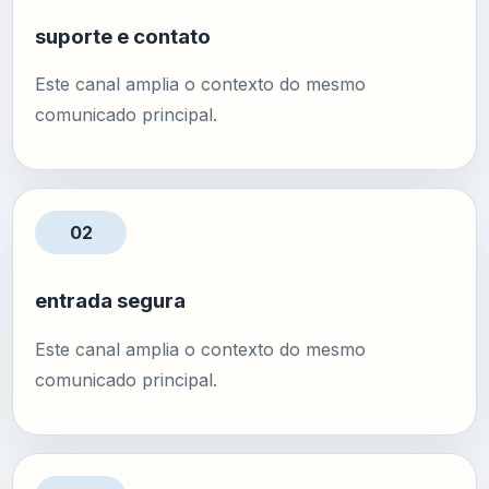
suporte e contato
Este canal amplia o contexto do mesmo
comunicado principal.
02
entrada segura
Este canal amplia o contexto do mesmo
comunicado principal.