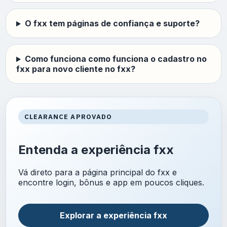
O fxx tem páginas de confiança e suporte?
Como funciona como funciona o cadastro no
fxx para novo cliente no fxx?
CLEARANCE APROVADO
Entenda a experiência fxx
Vá direto para a página principal do fxx e
encontre login, bônus e app em poucos cliques.
Explorar a experiência fxx